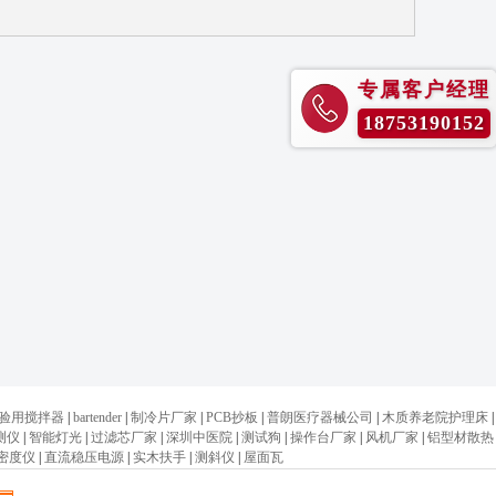
专属客户经理
18753190152
验用搅拌器
|
bartender
|
制冷片厂家
|
PCB抄板
|
普朗医疗器械公司
|
木质养老院护理床
|
测仪
|
智能灯光
|
过滤芯厂家
|
深圳中医院
|
测试狗
|
操作台厂家
|
风机厂家
|
铝型材散热
密度仪
|
直流稳压电源
|
实木扶手
|
测斜仪
|
屋面瓦