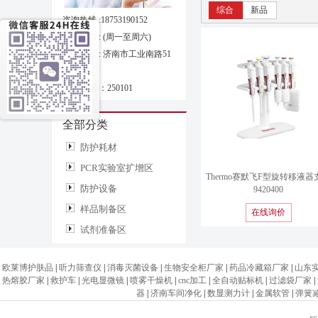
综合
新品
咨询热线 :
18753190152
工作时间 : (周一至周六)
总部地址 : 济南市工业南路51
号
邮政编码 ：250101
全部分类
防护耗材
PCR实验室扩增区
Thermo赛默飞F型旋转移液器
防护设备
9420400
样品制备区
在线询价
试剂准备区
欧莱博护肤品
|
听力筛查仪
|
消毒灭菌设备
|
生物安全柜厂家
|
药品冷藏箱厂家
|
山东
热熔胶厂家
|
救护车
|
光电显微镜
|
喷雾干燥机
|
cnc加工
|
全自动贴标机
|
过滤袋厂家
|
器
|
济南车间净化
|
数显测力计
|
金属软管
|
弹簧