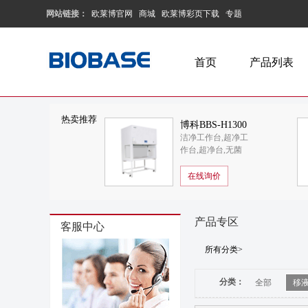
网站链接：
欧莱博官网
商城
欧莱博彩页下载
专题
首页
产品列表
热卖推荐
博科BBS-H1300
洁净工作台,超净工
医用洁净工作台
作台,超净台,无菌
（单人）
工作台,洁净工作台
价格,洁净工作台品
在线询价
牌,博科,BBS-
H1300
产品专区
客服中心
所有分类>
分类：
全部
移