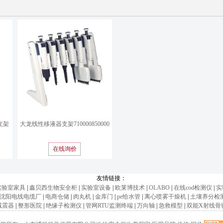
支架
大龙线性移液器支架710000850000
在线询价
友情链接：
实验室家具
|
鑫贝西生物安全柜
|
实验室设备
|
欧莱博技术
|
OLABO
|
在线cod检测仪
|
实
沈阳电线电缆厂
|
电商仓储
|
肉丸机
|
金库门
|
pe给水管
|
离心喷雾干燥机
|
土壤养分检
减震器
|
整形医院
|
绝缘子检测仪
|
管网RTU监测终端
|
万向轴
|
急救模型
|
双能X射线骨