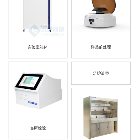
实验室箱体
样品前处理
监护诊察
临床检验