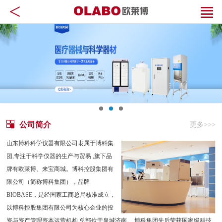
<
公司简介
更多>>>
山东博科科学仪器有限公司隶属于博科集
团,专注于科学仪器的生产与贸易 ,旗下品
牌有欧莱博、来宝商城。博科控股集团有
限公司（简称博科集团），品牌
BIOBASE，是经国家工商总局核准成立，
以博科控股集团有限公司为核心企业的投
资与资产管理资本运营机构,总部位于泉城济南。 博科集团先后荣获国家级科技