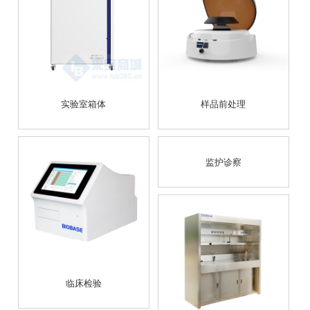
实验室箱体
样品前处理
监护诊察
临床检验