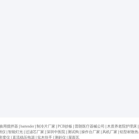
验用搅拌器
|
bartender
|
制冷片厂家
|
PCB抄板
|
普朗医疗器械公司
|
木质养老院护理床
|
测仪
|
智能灯光
|
过滤芯厂家
|
深圳中医院
|
测试狗
|
操作台厂家
|
风机厂家
|
铝型材散热
密度仪
|
直流稳压电源
|
实木扶手
|
测斜仪
|
屋面瓦