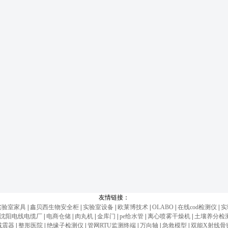
友情链接：
实验室家具
|
鑫贝西生物安全柜
|
实验室设备
|
欧莱博技术
|
OLABO
|
在线cod检测仪
|
实
沈阳电线电缆厂
|
电商仓储
|
肉丸机
|
金库门
|
pe给水管
|
离心喷雾干燥机
|
土壤养分检
减震器
|
整形医院
|
绝缘子检测仪
|
管网RTU监测终端
|
万向轴
|
急救模型
|
双能X射线骨