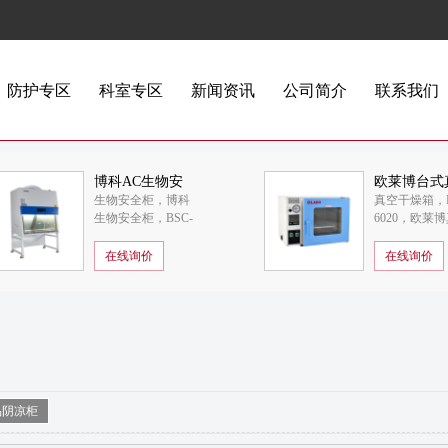
防护专区
科室专区
新闻资讯
公司简介
联系我们
博科AC生物安
欧莱博台式
生物安全柜，博科
真空干燥箱，D
全柜BSC-
干燥箱DZF-
生物安全柜，BSC-
6020，欧莱
1800IIB2-X
6020
1800IIB2-X
干燥箱
在线询价
在线询价
品阴凉柜