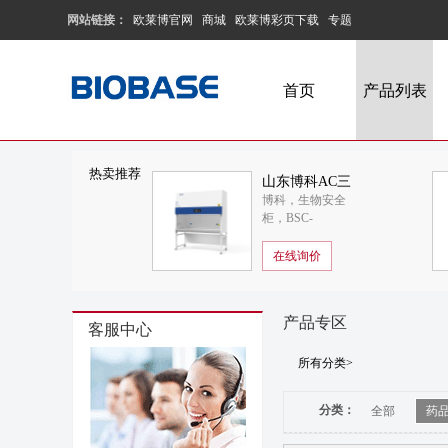
网站链接：
欧莱博官网
商城
欧莱博彩页下载
专题
首页
产品列表
热卖推荐
山东博科AC三
博科，生物安全
人II级A2生物安
柜，BSC-
全柜BSC-
1800IIA2-X
1800IIA2-X
在线询价
产品专区
客服中心
所有分类>
分类：
全部
药