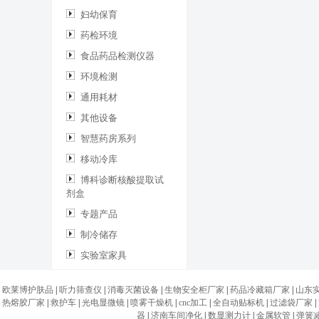
妇幼保育
药检环境
食品药品检测仪器
环境检测
通用耗材
其他设备
智慧药房系列
移动冷库
博科诊断核酸提取试
剂盒
专题产品
制冷储存
实验室家具
欧莱博护肤品
|
听力筛查仪
|
消毒灭菌设备
|
生物安全柜厂家
|
药品冷藏箱厂家
|
山东
热熔胶厂家
|
救护车
|
光电显微镜
|
喷雾干燥机
|
cnc加工
|
全自动贴标机
|
过滤袋厂家
|
器
|
济南车间净化
|
数显测力计
|
金属软管
|
弹簧