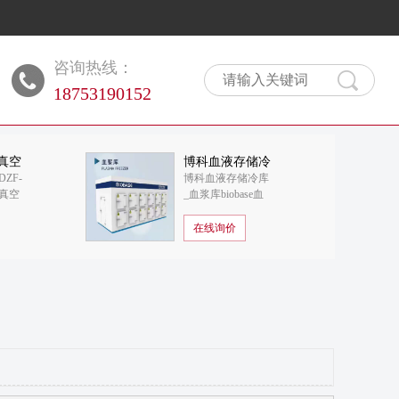
咨询热线：
18753190152
真空
博科血液存储冷
ZF-
博科血液存储冷库
库 - 血浆库
博真空
_血浆库biobase血
液存储库
在线询价