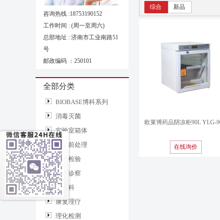
综合
新品
咨询热线 :
18753190152
工作时间 : (周一至周六)
总部地址 : 济南市工业南路51
号
邮政编码 ：250101
全部分类
BIOBASE博科系列
消毒灭菌
欧莱博药品阴凉柜90L YLG-9
实验室箱体
样品前处理
在线询价
临床检验
监护诊察
病理科
康复理疗
理化检测