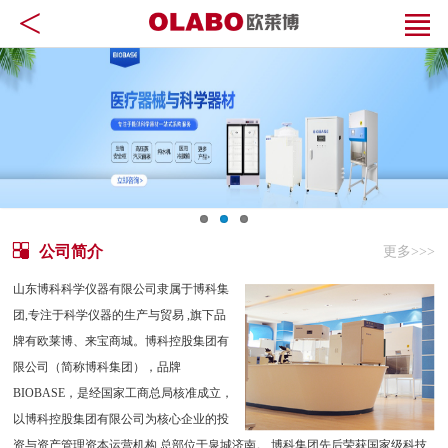
<
公司简介
更多>>>
山东博科科学仪器有限公司隶属于博科集
团,专注于科学仪器的生产与贸易 ,旗下品
牌有欧莱博、来宝商城。博科控股集团有
限公司（简称博科集团），品牌
BIOBASE，是经国家工商总局核准成立，
以博科控股集团有限公司为核心企业的投
资与资产管理资本运营机构,总部位于泉城济南。 博科集团先后荣获国家级科技