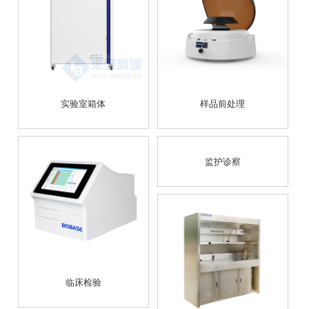
实验室箱体
样品前处理
监护诊察
临床检验