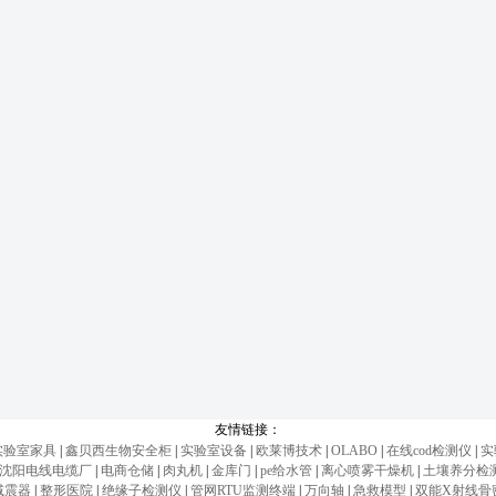
友情链接：
实验室家具
|
鑫贝西生物安全柜
|
实验室设备
|
欧莱博技术
|
OLABO
|
在线cod检测仪
|
实
沈阳电线电缆厂
|
电商仓储
|
肉丸机
|
金库门
|
pe给水管
|
离心喷雾干燥机
|
土壤养分检
减震器
|
整形医院
|
绝缘子检测仪
|
管网RTU监测终端
|
万向轴
|
急救模型
|
双能X射线骨