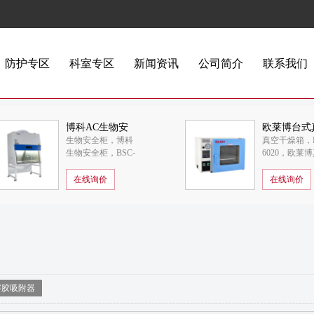
防护专区
科室专区
新闻资讯
公司简介
联系我们
博科AC生物安
欧莱博台式
生物安全柜，博科
真空干燥箱，D
全柜BSC-
干燥箱DZF-
生物安全柜，BSC-
6020，欧莱
1800IIB2-X
6020
1800IIB2-X
干燥箱
在线询价
在线询价
溶胶吸附器