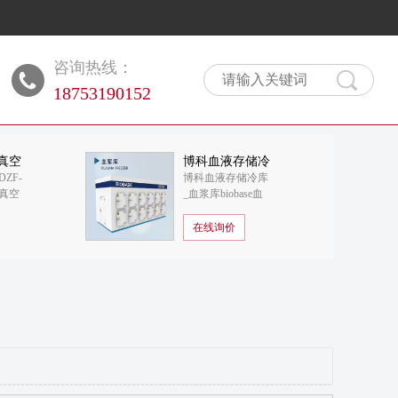
咨询热线：
18753190152
真空
博科血液存储冷
ZF-
博科血液存储冷库
库 - 血浆库
博真空
_血浆库biobase血
液存储库
在线询价