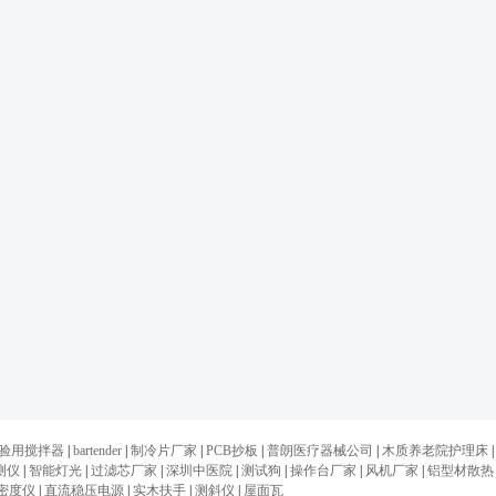
验用搅拌器
|
bartender
|
制冷片厂家
|
PCB抄板
|
普朗医疗器械公司
|
木质养老院护理床
|
测仪
|
智能灯光
|
过滤芯厂家
|
深圳中医院
|
测试狗
|
操作台厂家
|
风机厂家
|
铝型材散热
密度仪
|
直流稳压电源
|
实木扶手
|
测斜仪
|
屋面瓦