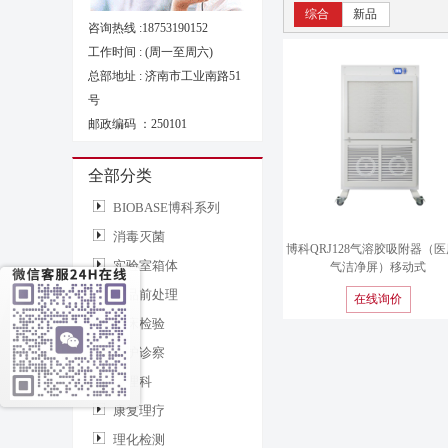
综合
新品
咨询热线 :
18753190152
工作时间 : (周一至周六)
总部地址 : 济南市工业南路51
号
邮政编码 ：250101
全部分类
BIOBASE博科系列
消毒灭菌
博科QRJ128气溶胶吸附器（
实验室箱体
气洁净屏）移动式
样品前处理
在线询价
临床检验
监护诊察
病理科
康复理疗
理化检测