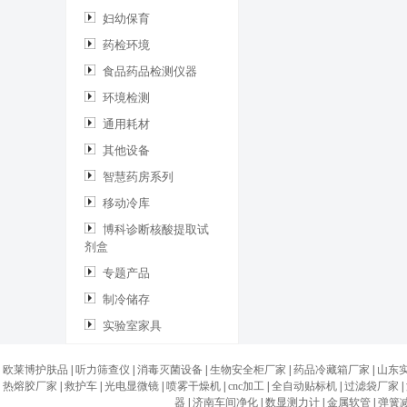
妇幼保育
药检环境
食品药品检测仪器
环境检测
通用耗材
其他设备
智慧药房系列
移动冷库
博科诊断核酸提取试
剂盒
专题产品
制冷储存
实验室家具
欧莱博护肤品
|
听力筛查仪
|
消毒灭菌设备
|
生物安全柜厂家
|
药品冷藏箱厂家
|
山东
热熔胶厂家
|
救护车
|
光电显微镜
|
喷雾干燥机
|
cnc加工
|
全自动贴标机
|
过滤袋厂家
|
器
|
济南车间净化
|
数显测力计
|
金属软管
|
弹簧