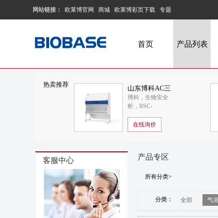
网站链接：
欧莱博官网
商城
欧莱博彩页下载
专题
首页
产品列表
热卖推荐
山东博科AC三
博科，生物安全
人II级A2生物安
柜，BSC-
全柜BSC-
1800IIA2-X
1800IIA2-X
在线询价
产品专区
客服中心
所有分类>
分类：
全部
气